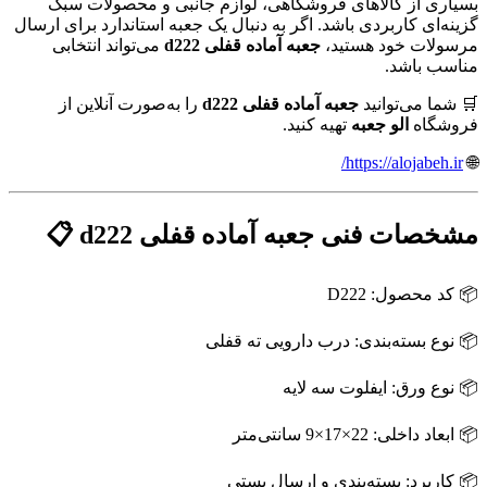
بسیاری از کالاهای فروشگاهی، لوازم جانبی و محصولات سبک
گزینه‌ای کاربردی باشد. اگر به دنبال یک جعبه استاندارد برای ارسال
مرسولات خود هستید،
جعبه آماده قفلی d222
می‌تواند انتخابی
مناسب باشد.
🛒 شما می‌توانید
جعبه آماده قفلی d222
را به‌صورت آنلاین از
فروشگاه
الو جعبه
تهیه کنید.
https://alojabeh.ir/
🌐
مشخصات فنی جعبه آماده قفلی d222 📋
📦 کد محصول: D222
📦 نوع بسته‌بندی: درب دارویی ته قفلی
📦 نوع ورق: ایفلوت سه لایه
📦 ابعاد داخلی: 22×17×9 سانتی‌متر
📦 کاربرد: بسته‌بندی و ارسال پستی