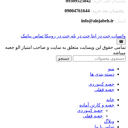
پشتیبان قبل خرید:
09309525842
پشتیبان بعد خرید:
09004761644
ایمیل:
info@alojabeh.ir
واتساپ
چت در ایتا
چت در بله
چت در روبیکا
تماس
پیامک
☎
تمامی حقوق این وبسایت متعلق به سایت و صاحب امتیاز الو جعبه
میباشد
جستجو
منو
دسته بندی ها
جعبه کیبوردی
جعبه قفلی
خانه
جعبه و کارتن آماده
جعبه کیبوردی
جعبه قفلی
وبلاگ
تماس با ما