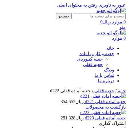
عبور به ناوبری
رفتن به محتوای اصلی
جستجو
0
موارد
ریال
0
منو
0
موارد
خانه
جعبه و کارتن آماده
جعبه کیبوردی
جعبه قفلی
وبلاگ
تماس با ما
درباره ما
خانه
/
جعبه قفلی
/
جعبه آماده قفلی d222
جعبه آماده قفلی d221
ریال
354.552
بازگشت به محصولات
جعبه آماده قفلی d223
ریال
251.328
اشتراک گذاری