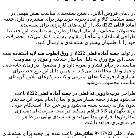
در دنیای فروش آنلاین، داشتن بسته‌بندی مناسب نقش مهمی در
حفظ سلامت کالا و ایجاد تجربه خرید بهتر برای مشتریان دارد.
جعبه
آماده قفلی d222
یکی از گزینه‌های کاربردی برای بسته‌بندی
محصولات مختلف و ارسال آن‌ها از طریق پست است. این جعبه با
طراحی استاندارد و ساختار مقاوم، به شما کمک می‌کند محصولات
خود را با اطمینان بیشتری بسته‌بندی و ارسال کنید.
در تولید
جعبه آماده قفلی d222
از
ورق ایفلوت سه لایه
استفاده شده
است. این نوع ورق به دلیل ساختار چندلایه و موج‌دار، مقاومت
مناسبی در برابر فشار و ضربه دارد و از محصول در زمان جابه‌جایی
و حمل‌ونقل محافظت می‌کند. به همین دلیل این نوع جعبه برای
بسیاری از فروشگاه‌های اینترنتی و کسب‌وکارهای آنلاین گزینه‌ای
مناسب محسوب می‌شود.
طراحی
درب دارویی ته قفلی
در
جعبه آماده قفلی d222
باعث
می‌شود مونتاژ جعبه بسیار سریع و آسان انجام شود. این ساختار
بدون نیاز به چسب بسته می‌شود و در عین حال استحکام خوبی
برای نگهداری کالا فراهم می‌کند. در نتیجه سرعت آماده‌سازی
سفارش‌ها افزایش پیدا می‌کند و بسته‌بندی نهایی نیز ظاهر
حرفه‌ای‌تری خواهد داشت.
ابعاد داخلی
22×17×9 سانتی‌متر
باعث شده این جعبه برای بسته‌بندی