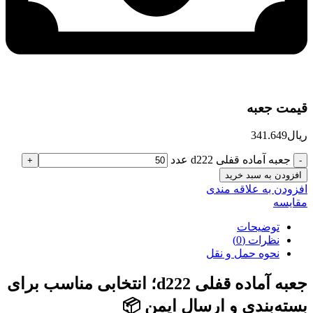
قیمت جعبه
ریال
341.649
جعبه آماده قفلی d222 عدد
افزودن به سبد خرید
افزودن به علاقه مندی
مقایسه
توضیحات
نظرات (0)
نحوه حمل و نقل
جعبه آماده قفلی d222؛ انتخابی مناسب برای
بسته‌بندی و ارسال ایمن 📦