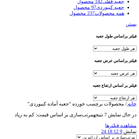
جعبه قفلی
142 محصول
جعبه کیبوردی
97 محصول
همه محصولات
237 محصول
بستن
فیلتر براساس طول جعبه
فیلتر براساس عرض جعبه
فیلتر بر اساس ارتفاع جعبه
خانه
/
محصولات برچسب خورده “جعبه آماده کیبوردی”
در حال نمایش 7 نتیجه
مرتب‌سازی بر اساس قیمت: کم به زیاد
مشاهده فیلترها
نمایش
9
12
18
24