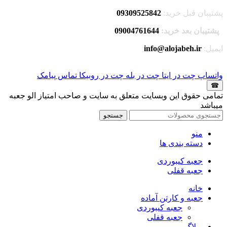
پشتیبان قبل خرید:
09309525842
پشتیبان بعد خرید:
09004761644
ایمیل:
info@alojabeh.ir
واتساپ
چت در ایتا
چت در بله
چت در روبیکا
تماس
پیامک
☎
تمامی حقوق این وبسایت متعلق به سایت و صاحب امتیاز الو جعبه
میباشد
جستجو
منو
دسته بندی ها
جعبه کیبوردی
جعبه قفلی
خانه
جعبه و کارتن آماده
جعبه کیبوردی
جعبه قفلی
وبلاگ