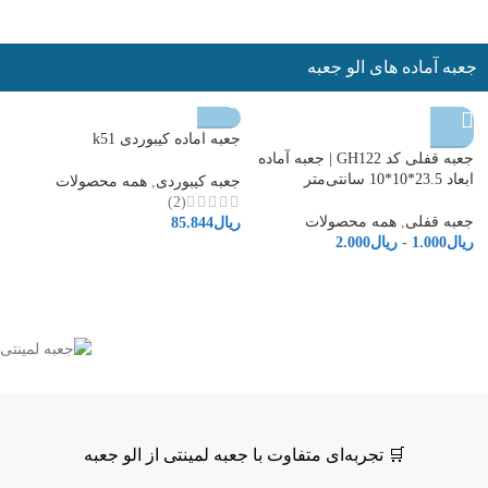
جعبه آماده های الو جعبه
جعبه اماده کیبوردی k51
جع
جعبه قفلی کد GH122 | جعبه آماده
ابعاد 23.5*10*10 سانتی‌متر
جعبه کیبوردی
,
همه محصولات
ج
(2)
ری
جعبه قفلی
,
همه محصولات
ریال
85.844
ریال
1.000
-
ریال
2.000
🛒 تجربه‌ای متفاوت با جعبه لمینتی از الو جعبه