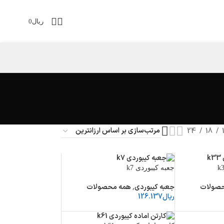
ریال
0
24
18
جعبه کیبوردی k7
صولات
جعبه کیبوردی
,
همه محصولات
ریال
126.137