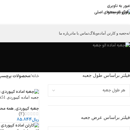
عبور به ناوبری
رفتن به محتوای اصلی
نه
جعبه و کارتن آماده
وبلاگ
تماس با ما
درباره ما
فیلتر براساس طول جعبه
خانه
/
محصولات برچسب خ
جعبه اماده کیبوردی k51
جعبه کیبوردی
,
همه مح
(2)
فیلتر براساس عرض جعبه
ریال
85.844