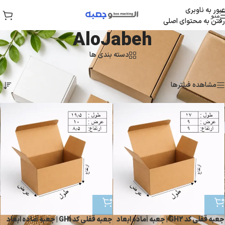
عبور به ناوبری
منو
رفتن به محتوای اصلی
AloJabeh
دسته بندی ها
خانه
/
محصولات برچسب خورده “AloJabeh”
در حال نمایش 2 نتیجه
مشاهده فیلترها
جعبه قفلی کد GH2 | جعبه آماده ابعاد
جعبه قفلی کد GH1 | جعبه آماده ابعاد