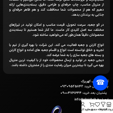
از متریال مناسب، چاپ حرفه‌ای و طراحی دقیق، بسته‌بندی‌هایی ارائه
دهیم که هم از محصولات شما محافظت کند و هم ظاهر حرفه‌ای و
جذابی به برندتان بدهد.
در الو جعبه، سرعت تحویل، قیمت مناسب و امکان تولید در تیراژهای
مختلف، سه اصل کلیدی کار ماست. ما کنار شما هستیم تا بسته‌بندی
محصولتان دقیقاً همان‌طور که می‌خواهید ساخته شود.
انواع کارتن و جعبه فعالیت می کند. این شرکت با بهره گیری از تیم با
تجربه و خلاق توانسته است انواع و اقسام جعبه های آماده و انواع کارتن
و بسته های جعبه سازی را به شما عرضه کند.
دیجی جعبه در تولید و ارسال محصولات خود از با کیفیت ترین متریال
بهره می گیرد تا بیشترین میزان رضایت مندی را از مشتریان داشته باشد.
☎
آدرس:
تهران، کهریزک
پشتیبان قبل خرید:
09309525842
پشتیبان بعد خرید:
09004761644
ایمیل:
info@alojabeh.ir
روشگاه
فیلترها
علاقه مندی
سبد خرید
حساب کاربری من