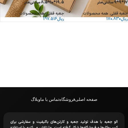
17*9*9 سانتی‌متر
19.5*10*8.5 سانتی‌متر
جعبه قفلی
,
همه محصولات
جعبه قفلی
,
همه محصولات
ریال
170.830
ریال
197.516
صفحه اصلی
فروشگاه
تماس با ما
وبلاگ
الو جعبه با هدف تولید جعبه و کارتن‌های باکیفیت و سفارشی برای
کسب‌وکارها و فروشگاه‌ها شکل گرفته است. ما تلاش می‌کنیم با استفاده