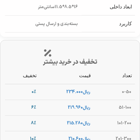
16*8.5*11.5سانتی‌متر
ابعاد داخلی
بسته‌بندی و ارسال پستی
کاربرد
تخفیف در خرید بیشتر
تعداد
قیمت
تخفیف
0-50
ریال
234.000
0%
51-100
ریال
219.960
6%
101-200
ریال
215.280
8%
201-300
ریال
210.600
10%