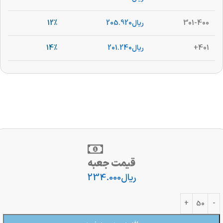
301-400
ریال
205.920
12%
401+
ریال
201.240
14%
قیمت جعبه
ریال
234.000