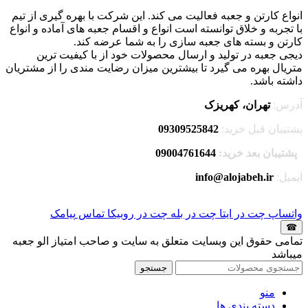
انواع کارتن و جعبه فعالیت می کند. این شرکت با بهره گیری از تیم
با تجربه و خلاق توانسته است انواع و اقسام جعبه های آماده و انواع
کارتن و بسته های جعبه سازی را به شما عرضه کند.
دیجی جعبه در تولید و ارسال محصولات خود از با کیفیت ترین
متریال بهره می گیرد تا بیشترین میزان رضایت مندی را از مشتریان
داشته باشد.
آدرس:
تهران، کهریزک
پشتیبان قبل خرید:
09309525842
پشتیبان بعد خرید:
09004761644
ایمیل:
info@alojabeh.ir
واتساپ
چت در ایتا
چت در بله
چت در روبیکا
تماس
پیامک
☎
تمامی حقوق این وبسایت متعلق به سایت و صاحب امتیاز الو جعبه
میباشد
جستجو
منو
دسته بندی ها