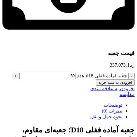
قیمت جعبه
ریال
337.073
جعبه آماده قفلی d18 عدد
افزودن به سبد خرید
افزودن به علاقه مندی
مقایسه
توضیحات
نظرات (0)
نحوه حمل و نقل
جعبه آماده قفلی D18؛ جعبه‌ای مقاوم،