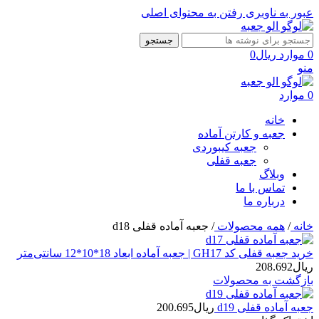
عبور به ناوبری
رفتن به محتوای اصلی
جستجو
0
موارد
ریال
0
منو
0
موارد
خانه
جعبه و کارتن آماده
جعبه کیبوردی
جعبه قفلی
وبلاگ
تماس با ما
درباره ما
خانه
/
همه محصولات
/
جعبه آماده قفلی d18
خرید جعبه قفلی کد GH17 | جعبه آماده ابعاد 18*10*12 سانتی‌متر
ریال
208.692
بازگشت به محصولات
جعبه آماده قفلی d19
ریال
200.695