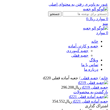
عبور به ناوبری
رفتن به محتوای اصلی
جستجو
0
موارد
ریال
0
منو
0
موارد
خانه
جعبه و کارتن آماده
جعبه کیبوردی
جعبه قفلی
وبلاگ
تماس با ما
درباره ما
خانه
/
جعبه قفلی
/
جعبه آماده قفلی d220
جعبه قفلی d219
ریال
296.208
بازگشت به محصولات
جعبه آماده قفلی d221
ریال
354.552
اشتراک گذاری