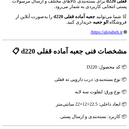
قفلی d220
برای بسته‌بندی کالاهای مختلف و ارسال مرسولات
پستی انتخابی کاربردی به شمار می‌رود.
🛒 شما می‌توانید
جعبه آماده قفلی d220
را به‌صورت آنلاین از
فروشگاه
الو جعبه
خریداری کنید.
https://alojabeh.ir/
🌐
مشخصات فنی جعبه آماده قفلی d220 📋
📦 کد محصول: D220
📦 نوع بسته‌بندی: درب دارویی ته قفلی
📦 نوع ورق: ایفلوت سه لایه
📦 ابعاد داخلی: 22.5×12×22 سانتی‌متر
📦 کاربرد: بسته‌بندی و ارسال پستی