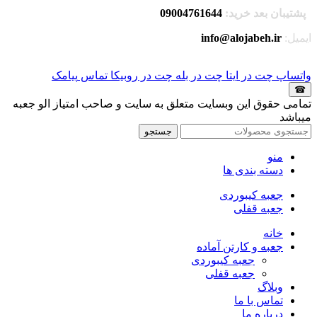
پشتیبان بعد خرید:
09004761644
ایمیل:
info@alojabeh.ir
واتساپ
چت در ایتا
چت در بله
چت در روبیکا
تماس
پیامک
☎
تمامی حقوق این وبسایت متعلق به سایت و صاحب امتیاز الو جعبه
میباشد
جستجو
منو
دسته بندی ها
جعبه کیبوردی
جعبه قفلی
خانه
جعبه و کارتن آماده
جعبه کیبوردی
جعبه قفلی
وبلاگ
تماس با ما
درباره ما