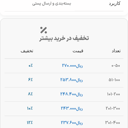
بسته‌بندی و ارسال پستی
کاربرد
تخفیف در خرید بیشتر
تعداد
قیمت
تخفیف
0-50
ریال
270.000
0%
51-100
ریال
253.800
6%
101-200
ریال
248.400
8%
201-300
ریال
243.000
10%
301-400
ریال
237.600
12%