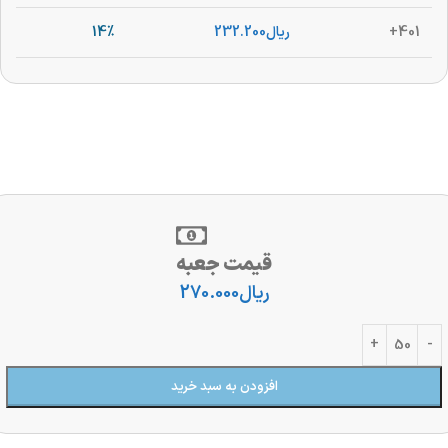
401+
ریال
232.200
14%
قیمت جعبه
ریال
270.000
افزودن به سبد خرید