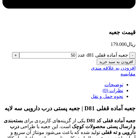
قیمت جعبه
ریال
179.000
جعبه آماده قفلی d81 عدد
افزودن به سبد خرید
افزودن به علاقه مندی
مقایسه
توضیحات
نظرات (0)
نحوه حمل و نقل
جعبه آماده قفلی D81 | جعبه پستی درب دارویی سه لایه
جعبه آماده قفلی کد D81
یکی از گزینه‌های کاربردی برای
بسته‌بندی
و ارسال پستی محصولات کوچک
است. این جعبه با طراحی
درب
دارویی و ته قفلی
تولید شده که باعث می‌شود مونتاژ آن سریع و