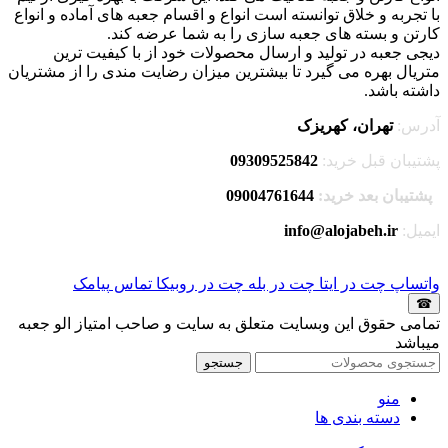
با تجربه و خلاق توانسته است انواع و اقسام جعبه های آماده و انواع
کارتن و بسته های جعبه سازی را به شما عرضه کند.
دیجی جعبه در تولید و ارسال محصولات خود از با کیفیت ترین
متریال بهره می گیرد تا بیشترین میزان رضایت مندی را از مشتریان
داشته باشد.
آدرس:
تهران، کهریزک
پشتیبان قبل خرید:
09309525842
پشتیبان بعد خرید:
09004761644
ایمیل:
info@alojabeh.ir
واتساپ
چت در ایتا
چت در بله
چت در روبیکا
تماس
پیامک
☎
تمامی حقوق این وبسایت متعلق به سایت و صاحب امتیاز الو جعبه
میباشد
جستجو
منو
دسته بندی ها