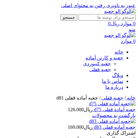
عبور به ناوبری
رفتن به محتوای اصلی
جستجو
0
موارد
ریال
0
منو
0
موارد
خانه
جعبه و کارتن آماده
جعبه کیبوردی
جعبه قفلی
وبلاگ
تماس با ما
درباره ما
خانه
/
جعبه قفلی
/
جعبه آماده قفلی d81
جعبه آماده قفلی d75
ریال
126.000
بازگشت به محصولات
جعبه آماده قفلی d83
ریال
169.000
اشتراک گذاری