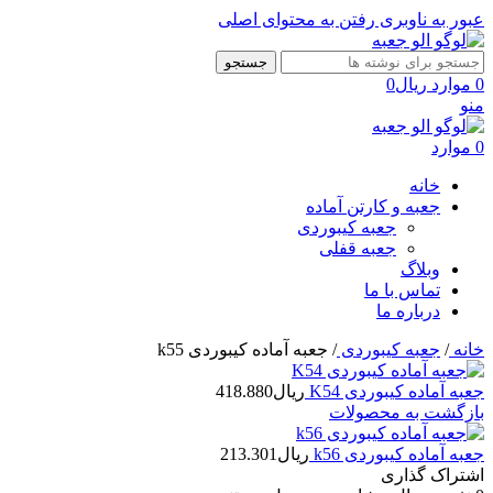
عبور به ناوبری
رفتن به محتوای اصلی
جستجو
0
موارد
ریال
0
منو
0
موارد
خانه
جعبه و کارتن آماده
جعبه کیبوردی
جعبه قفلی
وبلاگ
تماس با ما
درباره ما
خانه
/
جعبه کیبوردی
/
جعبه آماده کیبوردی k55
جعبه آماده کیبوردی K54
ریال
418.880
بازگشت به محصولات
جعبه آماده کیبوردی k56
ریال
213.301
اشتراک گذاری