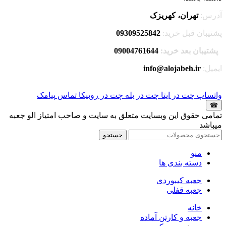
آدرس:
تهران، کهریزک
پشتیبان قبل خرید:
09309525842
پشتیبان بعد خرید:
09004761644
ایمیل:
info@alojabeh.ir
واتساپ
چت در ایتا
چت در بله
چت در روبیکا
تماس
پیامک
☎
تمامی حقوق این وبسایت متعلق به سایت و صاحب امتیاز الو جعبه
میباشد
جستجو
منو
دسته بندی ها
جعبه کیبوردی
جعبه قفلی
خانه
جعبه و کارتن آماده