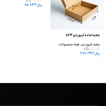
(2)
ریال
85.844
جعبه اماده کیبوردی k24
جعبه کیبوردی
,
همه محصولات
(1)
ریال
277.343