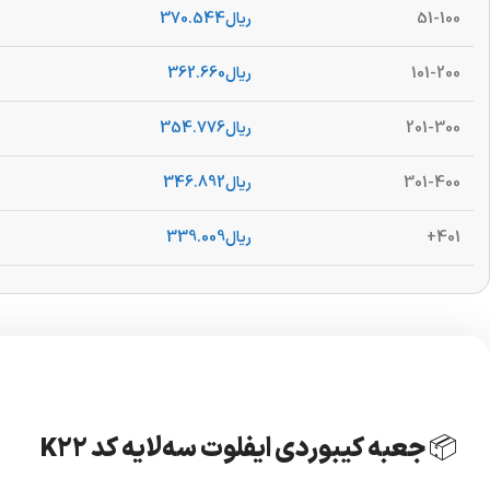
51-100
ریال
370.544
101-200
ریال
362.660
201-300
ریال
354.776
301-400
ریال
346.892
401+
ریال
339.009
📦 جعبه کیبوردی ایفلوت سه‌لایه کد K22