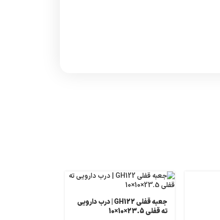
جعبه قفلی GH122 | درب دارویی
ته قفلی 23.5×10×10