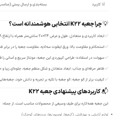
🛒
کاربرد
بسته‌بندی و ارسال پستی (مناسب
💡 چرا جعبه K22 انتخابی هوشمندانه است؟
✅
ابعاد کاربردی و متعادل:
طول و عرض 24×20 سانتی‌متر همراه با ارتفاع 8 سانتی‌متر، این جعبه را برای انواع محصولات با فرم‌های مختلف، بسیار مناسب ساخته است.
✅
استحکام و مقاومت بالا:
ورق ایفلوت سه‌لایه، مقاومت جعبه را در برابر
✅
سهولت در استفاده:
طراحی کیبوردی این جعبه، مونتاژ سریع و آسانی را فراهم
✅
ظاهر حرفه‌ای و جذاب:
ابعاد متعادل و شکل منظم جعبه، جلوه‌ای زیبا و ح
✅
کیفیت برتر از الو جعبه:
الو جعبه
با تکیه بر تجربه و دانش خود، جعبه‌هایی 
📬 کاربردهای پیشنهادی جعبه K22
این جعبه همه‌کاره برای طیف وسیعی از محصولات مناسب است، از جمله:
لوازم آرایشی و بهداشتی (کرم‌ها، لوسیون‌ها، ست‌های کوچک)