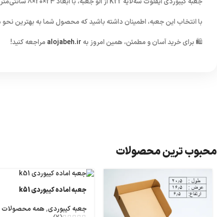
جعبه کیبوردی ایفلوت سه‌لایه K22
از
الو جعبه
، با ابعاد 24×20×8 سانتی‌متر، راه‌حلی متعادل، مقاوم و زیبا برای بسته‌بندی انواع محصولات شماست.
با انتخاب این جعبه، اطمینان داشته باشید که محصول شما به بهترین نح
🛍️ برای خرید آسان و مطمئن، همین امروز به
alojabeh.ir
مراجعه کنید!
محبوب ترین محصولات
جعبه اماده کیبوردی k51
جعبه کیبوردی
,
همه محصولات