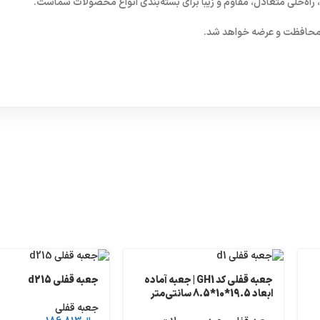
و محافظت و عرضه خواهد شد.
جعبه قفلی کد GH1 | جعبه آماده
جعبه قفلی d215
ابعاد 19.5*10*8.5 سانتی‌متر
جعبه قفلی