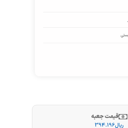
پستی
قیمت جعبه
ریال
394.196