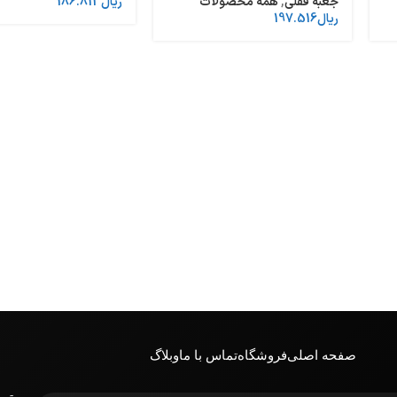
جعبه قفلی
,
همه محصولات
ریال
186.813
ریال
197.516
صفحه اصلی
فروشگاه
تماس با ما
وبلاگ