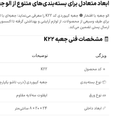
ابعاد متعادل برای بسته‌بندی‌های متنوع از
الو ج
الو جعبه
با افتخار
🟤 جعبه کیبوردی کد K22
را معرفی می‌نماید؛ جعبه‌ای با 
برای طیف وسیعی از محصولات، از لوازم آرایشی و بهداشتی گرفته تا اکسسور
ارسال پستی تضمین می‌کند.
🧾 مشخصات فنی جعبه K22
ویژگی
توضیحات
🔹
کد محصول
K22
📦
نوع بسته‌بندی
جعبه کیبوردی (درب تاشو یکپارچ
🧱
نوع ورق
ایفلوت سه‌لایه مقاوم
📏
ابعاد داخلی
24 × 20 × 8 سانتی‌متر