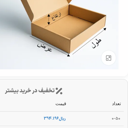
بزرگنمایی تصویر
تخفیف در خرید بیشتر
تعداد
قیمت
0-50
ریال
394.196