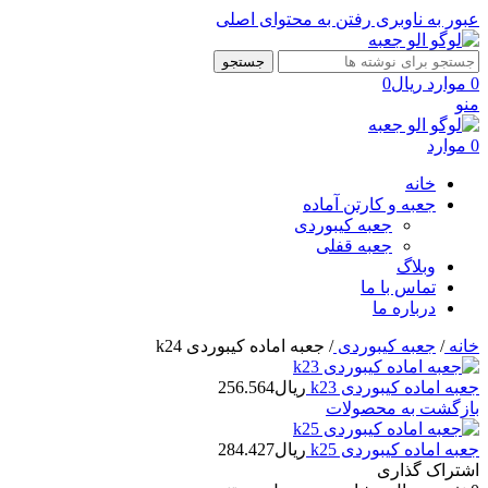
عبور به ناوبری
رفتن به محتوای اصلی
جستجو
0
موارد
ریال
0
منو
0
موارد
خانه
جعبه و کارتن آماده
جعبه کیبوردی
جعبه قفلی
وبلاگ
تماس با ما
درباره ما
خانه
/
جعبه کیبوردی
/
جعبه اماده کیبوردی k24
جعبه اماده کیبوردی k23
ریال
256.564
بازگشت به محصولات
جعبه اماده کیبوردی k25
ریال
284.427
اشتراک گذاری