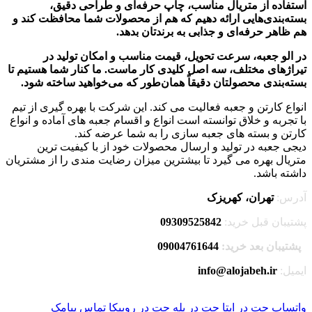
استفاده از متریال مناسب، چاپ حرفه‌ای و طراحی دقیق،
بسته‌بندی‌هایی ارائه دهیم که هم از محصولات شما محافظت کند و
هم ظاهر حرفه‌ای و جذابی به برندتان بدهد.
در الو جعبه، سرعت تحویل، قیمت مناسب و امکان تولید در
تیراژهای مختلف، سه اصل کلیدی کار ماست. ما کنار شما هستیم تا
بسته‌بندی محصولتان دقیقاً همان‌طور که می‌خواهید ساخته شود.
انواع کارتن و جعبه فعالیت می کند. این شرکت با بهره گیری از تیم
با تجربه و خلاق توانسته است انواع و اقسام جعبه های آماده و انواع
کارتن و بسته های جعبه سازی را به شما عرضه کند.
دیجی جعبه در تولید و ارسال محصولات خود از با کیفیت ترین
متریال بهره می گیرد تا بیشترین میزان رضایت مندی را از مشتریان
داشته باشد.
آدرس:
تهران، کهریزک
پشتیبان قبل خرید:
09309525842
پشتیبان بعد خرید:
09004761644
ایمیل:
info@alojabeh.ir
واتساپ
چت در ایتا
چت در بله
چت در روبیکا
تماس
پیامک