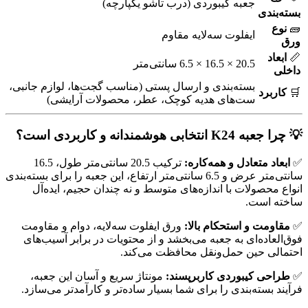
جعبه کیبوردی (درب تاشو یکپارچه)
بسته‌بندی
🧱
نوع
ایفلوت سه‌لایه مقاوم
ورق
📏
ابعاد
20.5 × 16.5 × 6.5 سانتی‌متر
داخلی
بسته‌بندی و ارسال پستی (مناسب گجت‌ها، لوازم جانبی،
🛒
کاربرد
ست‌های هدیه کوچک، عطر، محصولات آرایشی)
💡 چرا جعبه K24 انتخابی هوشمندانه و کاربردی است؟
✅
ابعاد متعادل و همه‌کاره:
ترکیب 20.5 سانتی‌متر طول، 16.5
سانتی‌متر عرض و 6.5 سانتی‌متر ارتفاع، این جعبه را برای بسته‌بندی
انواع محصولات با اندازه‌های متوسط و نه چندان حجیم، ایده‌آل
ساخته است.
✅
مقاومت و استحکام بالا:
ورق ایفلوت سه‌لایه، دوام و مقاومت
فوق‌العاده‌ای به جعبه می‌بخشد و از محتویات در برابر آسیب‌های
احتمالی حین حمل‌ونقل محافظت می‌کند.
✅
طراحی کیبوردی کاربرپسند:
مونتاژ سریع و آسان این جعبه،
فرآیند بسته‌بندی را برای شما بسیار ساده‌تر و کارآمدتر می‌سازد.