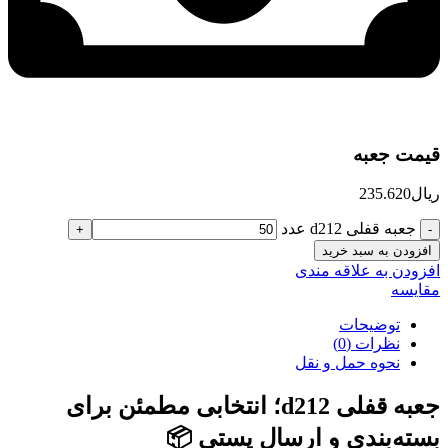
قیمت جعبه
ریال
235.620
جعبه قفلی d212 عدد
افزودن به سبد خرید
افزودن به علاقه مندی
مقایسه
توضیحات
نظرات (0)
نحوه حمل و نقل
جعبه قفلی d212؛ انتخابی مطمئن برای
بسته‌بندی و ارسال پستی 📦