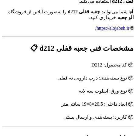
قفلی d212
استفاده می‌کنند.
🛒 شما می‌توانید
جعبه قفلی d212
را به‌صورت آنلاین از فروشگاه
الو جعبه
خریداری کنید.
https://alojabeh.ir/
🌐
مشخصات فنی جعبه قفلی d212 📋
📦 کد محصول: D212
📦 نوع بسته‌بندی: درب دارویی ته قفلی
📦 نوع ورق: ایفلوت سه لایه
📦 ابعاد داخلی: 20.5×8×19 سانتی‌متر
📦 کاربرد: بسته‌بندی و ارسال پستی