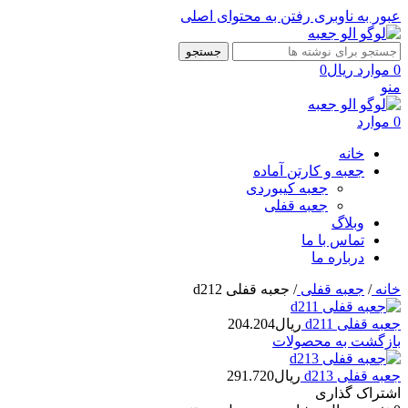
عبور به ناوبری
رفتن به محتوای اصلی
جستجو
0
موارد
ریال
0
منو
0
موارد
خانه
جعبه و کارتن آماده
جعبه کیبوردی
جعبه قفلی
وبلاگ
تماس با ما
درباره ما
خانه
/
جعبه قفلی
/
جعبه قفلی d212
جعبه قفلی d211
ریال
204.204
بازگشت به محصولات
جعبه قفلی d213
ریال
291.720
اشتراک گذاری