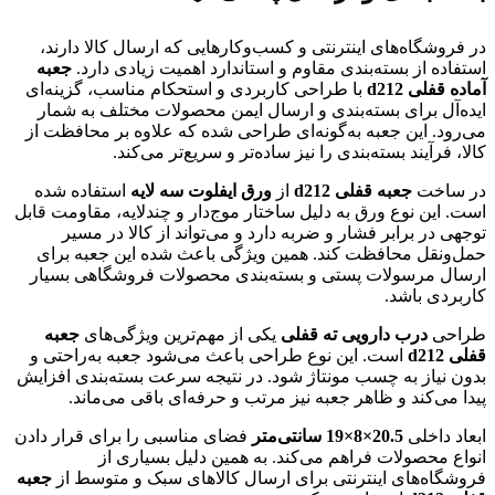
در فروشگاه‌های اینترنتی و کسب‌وکارهایی که ارسال کالا دارند،
استفاده از بسته‌بندی مقاوم و استاندارد اهمیت زیادی دارد.
جعبه
آماده قفلی d212
با طراحی کاربردی و استحکام مناسب، گزینه‌ای
ایده‌آل برای بسته‌بندی و ارسال ایمن محصولات مختلف به شمار
می‌رود. این جعبه به‌گونه‌ای طراحی شده که علاوه بر محافظت از
کالا، فرآیند بسته‌بندی را نیز ساده‌تر و سریع‌تر می‌کند.
در ساخت
جعبه قفلی d212
از
ورق ایفلوت سه لایه
استفاده شده
است. این نوع ورق به دلیل ساختار موج‌دار و چندلایه، مقاومت قابل
توجهی در برابر فشار و ضربه دارد و می‌تواند از کالا در مسیر
حمل‌ونقل محافظت کند. همین ویژگی باعث شده این جعبه برای
ارسال مرسولات پستی و بسته‌بندی محصولات فروشگاهی بسیار
کاربردی باشد.
طراحی
درب دارویی ته قفلی
یکی از مهم‌ترین ویژگی‌های
جعبه
قفلی d212
است. این نوع طراحی باعث می‌شود جعبه به‌راحتی و
بدون نیاز به چسب مونتاژ شود. در نتیجه سرعت بسته‌بندی افزایش
پیدا می‌کند و ظاهر جعبه نیز مرتب و حرفه‌ای باقی می‌ماند.
ابعاد داخلی
20.5×8×19 سانتی‌متر
فضای مناسبی را برای قرار دادن
انواع محصولات فراهم می‌کند. به همین دلیل بسیاری از
فروشگاه‌های اینترنتی برای ارسال کالاهای سبک و متوسط از
جعبه