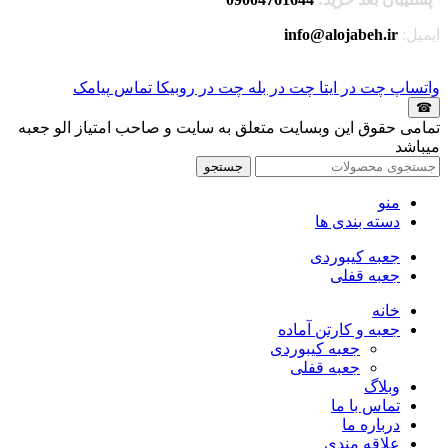
ایمیل:
info@alojabeh.ir
واتساپ
چت در ایتا
چت در بله
چت در روبیکا
تماس
پیامک
☎
تمامی حقوق این وبسایت متعلق به سایت و صاحب امتیاز الو جعبه
میباشد
جستجو
منو
دسته بندی ها
جعبه کیبوردی
جعبه قفلی
خانه
جعبه و کارتن آماده
جعبه کیبوردی
جعبه قفلی
وبلاگ
تماس با ما
درباره ما
علاقه مندی