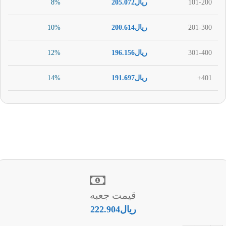
101-200
ریال
205.072
8%
201-300
ریال
200.614
10%
301-400
ریال
196.156
12%
401+
ریال
191.697
14%
قیمت جعبه
ریال
222.904