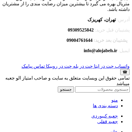
متریال بهره می گیرد تا بیشترین میزان رضایت مندی را از مشتریان
داشته باشد.
آدرس:
تهران، کهریزک
پشتیبان قبل خرید:
09309525842
پشتیبان بعد خرید:
09004761644
ایمیل:
info@alojabeh.ir
واتساپ
چت در ایتا
چت در بله
چت در روبیکا
تماس
پیامک
☎
تمامی حقوق این وبسایت متعلق به سایت و صاحب امتیاز الو جعبه
میباشد
جستجو
منو
دسته بندی ها
جعبه کیبوردی
جعبه قفلی
خانه