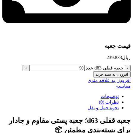
قیمت جعبه
ریال
239.833
جعبه قفلی d63 عدد
افزودن به سبد خرید
افزودن به علاقه مندی
مقایسه
توضیحات
نظرات (0)
نحوه حمل و نقل
جعبه قفلی d63؛ جعبه پستی مقاوم و جادار
برای بسته‌بندی مطمئن 📦