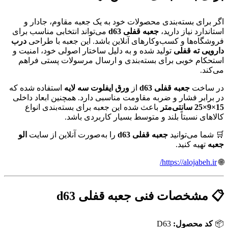
اگر برای بسته‌بندی محصولات خود به یک جعبه مقاوم، جادار و
استاندارد نیاز دارید،
جعبه قفلی d63
می‌تواند انتخابی مناسب برای
فروشگاه‌ها و کسب‌وکارهای آنلاین باشد. این جعبه با طراحی
درب
دارویی ته قفلی
تولید شده و به دلیل ساختار اصولی خود، امنیت و
استحکام خوبی برای بسته‌بندی و ارسال مرسولات پستی فراهم
می‌کند.
در ساخت
جعبه قفلی d63
از
ورق ایفلوت سه لایه
استفاده شده که
در برابر فشار و ضربه مقاومت مناسبی دارد. همچنین ابعاد داخلی
15×9×25 سانتی‌متر
باعث شده این جعبه برای بسته‌بندی انواع
کالاهای نسبتاً بلند و متوسط بسیار کاربردی باشد.
🛒 شما می‌توانید
جعبه قفلی d63
را به‌صورت آنلاین از سایت
الو
جعبه
تهیه کنید.
https://alojabeh.ir/
🌐
📋 مشخصات فنی جعبه قفلی d63
📦
کد محصول:
D63