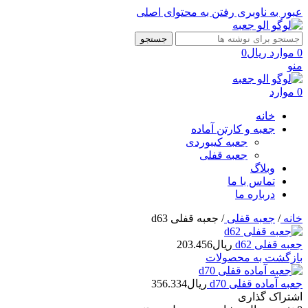
عبور به ناوبری
رفتن به محتوای اصلی
جستجو
0
موارد
ریال
0
منو
0
موارد
خانه
جعبه و کارتن آماده
جعبه کیبوردی
جعبه قفلی
وبلاگ
تماس با ما
درباره ما
خانه
/
جعبه قفلی
/
جعبه قفلی d63
جعبه قفلی d62
ریال
203.456
بازگشت به محصولات
جعبه آماده قفلی d70
ریال
356.334
اشتراک گذاری