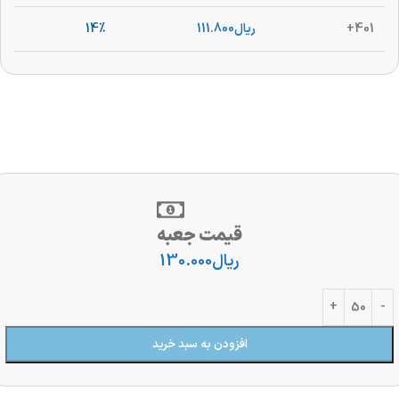
401+
ریال
111.800
14%
قیمت جعبه
ریال
130.000
افزودن به سبد خرید