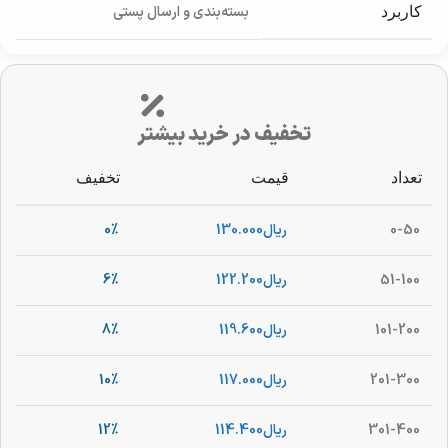
بسته‌بندی و ارسال پستی
کاربرد
تخفیف در خرید بیشتر
تعداد
قیمت
تخفیف
0-50
ریال
130.000
0%
51-100
ریال
122.200
6%
101-200
ریال
119.600
8%
201-300
ریال
117.000
10%
301-400
ریال
114.400
12%