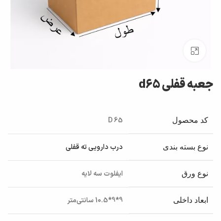
بزرگنمایی تصویر
جعبه قفلی d65
D 65
کد محصول
درب دارویی ته قفلی
نوع بسته بندی
ایفلوت سه لایه
نوع ورق
9*9*10.5 سانتی‌متر
ابعاد داخلی