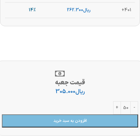
401+
ریال
262.300
14%
قیمت جعبه
ریال
305.000
افزودن به سبد خرید