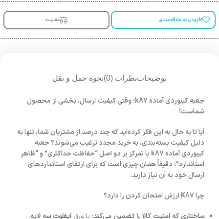
افزودن به علاقه مندی
مقایسه
توضیحات
نظرات (0)
نحوه حمل و نقل
جعبه کیبوردی آماده k87؛ وقتی کیفیت ارسال، بخشی از محصول
شماست!
آیا تا به حال به این فکر کرده‌اید که چند درصد از مشتریان شما، تنها به
دلیل کیفیت بسته‌بندی، به خرید مجدد ترغیب می‌شوند؟ جعبه
کیبوردی آماده k87 با تمرکز بر دو اصل “حفاظت حداکثری” و “ظاهر
استاندارد”، دقیقاً همان چیزی است که برای ارتقای استانداردهای
ارسال خود به آن نیاز دارید.
چرا K87 ارزش امتحان کردن را دارد؟
ساختاری که امنیت کالا را تضمین می‌کند:
با ورق
ایفلوت سه لایه
،