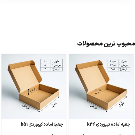
محبوب ترین محصولات
جعبه اماده کیبوردی k24
جعبه اماده کیبوردی k51