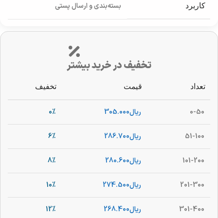
بسته‌بندی و ارسال پستی
کاربرد
تخفیف در خرید بیشتر
تعداد
قیمت
تخفیف
0-50
ریال
305.000
0%
51-100
ریال
286.700
6%
101-200
ریال
280.600
8%
201-300
ریال
274.500
10%
301-400
ریال
268.400
12%