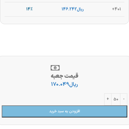
401+
ریال
146.242
14%
قیمت جعبه
ریال
170.049
افزودن به سبد خرید