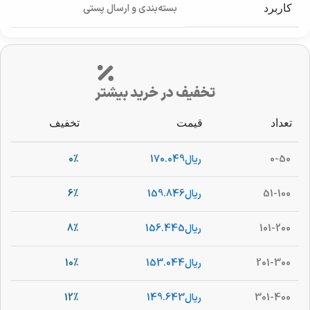
بسته‌بندی و ارسال پستی
کاربرد
تخفیف در خرید بیشتر
تعداد
قیمت
تخفیف
0-50
ریال
170.049
0%
51-100
ریال
159.846
6%
101-200
ریال
156.445
8%
201-300
ریال
153.044
10%
301-400
ریال
149.643
12%