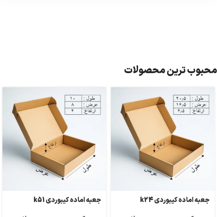
محبوب ترین محصولات
جعبه اماده کیبوردی k24
جعبه اماده کیبوردی k51