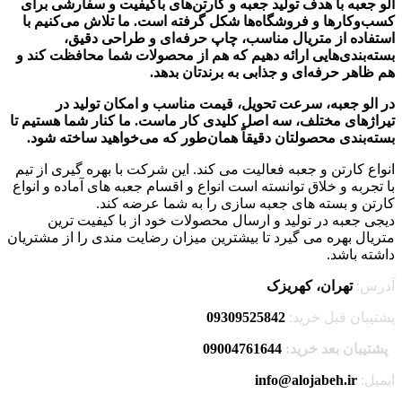
الو جعبه با هدف تولید جعبه و کارتن‌های باکیفیت و سفارشی برای
کسب‌وکارها و فروشگاه‌ها شکل گرفته است. ما تلاش می‌کنیم با
استفاده از متریال مناسب، چاپ حرفه‌ای و طراحی دقیق،
بسته‌بندی‌هایی ارائه دهیم که هم از محصولات شما محافظت کند و
هم ظاهر حرفه‌ای و جذابی به برندتان بدهد.
در الو جعبه، سرعت تحویل، قیمت مناسب و امکان تولید در
تیراژهای مختلف، سه اصل کلیدی کار ماست. ما کنار شما هستیم تا
بسته‌بندی محصولتان دقیقاً همان‌طور که می‌خواهید ساخته شود.
انواع کارتن و جعبه فعالیت می کند. این شرکت با بهره گیری از تیم
با تجربه و خلاق توانسته است انواع و اقسام جعبه های آماده و انواع
کارتن و بسته های جعبه سازی را به شما عرضه کند.
دیجی جعبه در تولید و ارسال محصولات خود از با کیفیت ترین
متریال بهره می گیرد تا بیشترین میزان رضایت مندی را از مشتریان
داشته باشد.
آدرس:
تهران، کهریزک
پشتیبان قبل خرید:
09309525842
پشتیبان بعد خرید:
09004761644
ایمیل:
info@alojabeh.ir