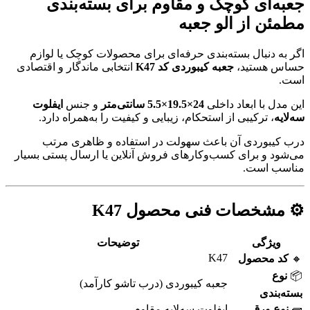
جعبه‌ای کوچک و مقاوم برای بسته‌بندی
مطمئن از
الو جعبه
اگر به دنبال بسته‌بندی حرفه‌ای برای محصولات کوچک یا لوازم
حساس هستید،
جعبه کیبوردی کد K47
انتخابی ماندگار و اقتصادی
است.
این مدل با ابعاد داخلی
24×19.5×5.5 سانتی‌متر
و جنس
ایفلوت
سه‌لایه
، ترکیبی از استحکام، زیبایی و کیفیت را به‌همراه دارد.
درب کیبوردی آن باعث سهولت در استفاده و ظاهری مرتب
می‌شود و برای کسب‌وکارهای فروش آنلاین یا ارسال پستی بسیار
مناسب است.
⚙️ مشخصات فنی محصول K47
ویژگی
توضیحات
K47
🔸
کد محصول
📦
نوع
جعبه کیبوردی (درب تاشو کارآمد)
بسته‌بندی
🧱
نوع ورق
ایفلوت سه‌لایه مقاوم