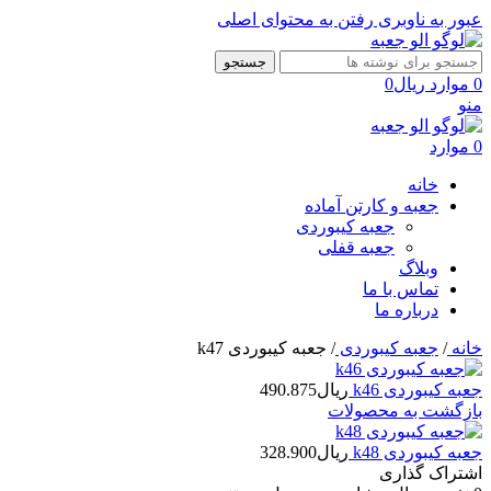
عبور به ناوبری
رفتن به محتوای اصلی
جستجو
0
موارد
ریال
0
منو
0
موارد
خانه
جعبه و کارتن آماده
جعبه کیبوردی
جعبه قفلی
وبلاگ
تماس با ما
درباره ما
خانه
/
جعبه کیبوردی
/
جعبه کیبوردی k47
جعبه کیبوردی k46
ریال
490.875
بازگشت به محصولات
جعبه کیبوردی k48
ریال
328.900
اشتراک گذاری