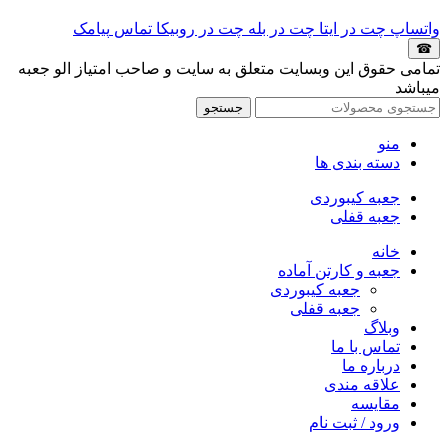
واتساپ
چت در ایتا
چت در بله
چت در روبیکا
تماس
پیامک
☎
تمامی حقوق این وبسایت متعلق به سایت و صاحب امتیاز الو جعبه
میباشد
جستجو
منو
دسته بندی ها
جعبه کیبوردی
جعبه قفلی
خانه
جعبه و کارتن آماده
جعبه کیبوردی
جعبه قفلی
وبلاگ
تماس با ما
درباره ما
علاقه مندی
مقایسه
ورود / ثبت نام