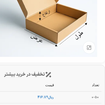
بزرگنمایی تصویر
تخفیف در خرید بیشتر
تعداد
قیمت
0-50
ریال
416.119