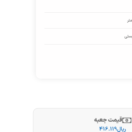
پستی
قیمت جعبه
ریال
416.119