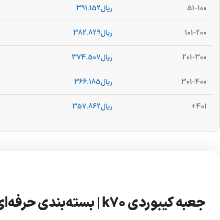
51-100
ریال
391.152
101-200
ریال
382.829
201-300
ریال
374.507
301-400
ریال
366.185
401+
ریال
357.862
جعبه کیبوردی k70 | بسته‌بندی حرفه‌ای و مطمئن برای محصولات شما 📦