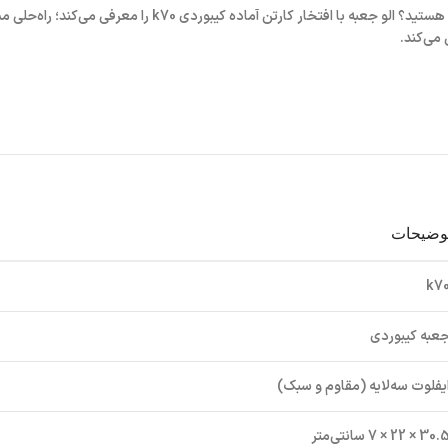
هستید؟
الو جعبه
با افتخار
کارتن آماده کیبوردی k70
را معرفی می‌کند؛ راه‌حلی م
می‌کند.
وضیحات
k7
عبه کیبوردی
یفلوت سه‌لایه (مقاوم و سبک)
30 × 22 × 7 سانتی‌متر