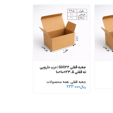
جعبه قفلی GH122 | درب دارویی
ته قفلی 23.5×10×10
بسته‌بندی پستی 11.5×8.5×16
جعبه قفلی
,
همه محصولات
جعبه قفلی
,
همه 
ریال
233.000
ریال
163.000