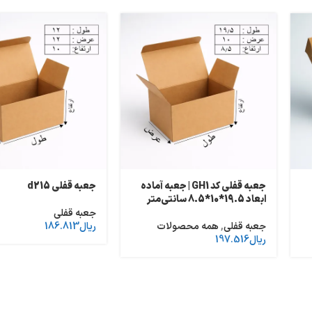
جعبه قفلی کد GH1 | جعبه آماده
جعبه قفلی d215
ابعاد 19.5*10*8.5 سانتی‌متر
جعبه قفلی
جعبه قفلی
,
همه محصولات
ریال
186.813
ریال
197.516