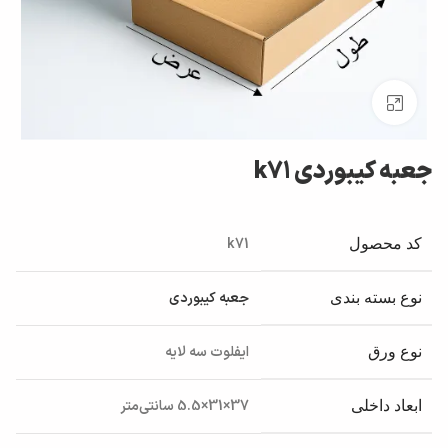
بزرگنمایی تصویر
جعبه کیبوردی k71
k71
کد محصول
جعبه کیبوردی
نوع بسته بندی
ایفلوت سه لایه
نوع ورق
37×31×5.5 سانتی‌متر
ابعاد داخلی