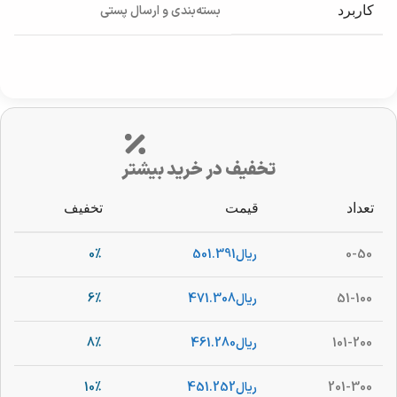
بسته‌بندی و ارسال پستی
کاربرد
تخفیف در خرید بیشتر
تعداد
قیمت
تخفیف
0-50
ریال
501.391
0%
51-100
ریال
471.308
6%
101-200
ریال
461.280
8%
201-300
ریال
451.252
10%