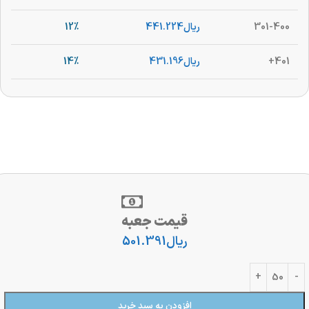
301-400
ریال
441.224
12%
401+
ریال
431.196
14%
قیمت جعبه
ریال
501.391
افزودن به سبد خرید