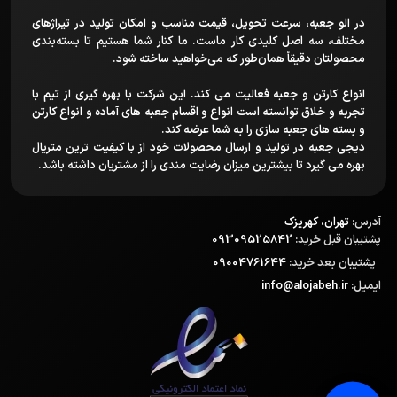
در الو جعبه، سرعت تحویل، قیمت مناسب و امکان تولید در تیراژهای
مختلف، سه اصل کلیدی کار ماست. ما کنار شما هستیم تا بسته‌بندی
محصولتان دقیقاً همان‌طور که می‌خواهید ساخته شود.
انواع کارتن و جعبه فعالیت می کند. این شرکت با بهره گیری از تیم با
تجربه و خلاق توانسته است انواع و اقسام جعبه های آماده و انواع کارتن
و بسته های جعبه سازی را به شما عرضه کند.
دیجی جعبه در تولید و ارسال محصولات خود از با کیفیت ترین متریال
بهره می گیرد تا بیشترین میزان رضایت مندی را از مشتریان داشته باشد.
آدرس:
تهران، کهریزک
پشتیبان قبل خرید:
09309525842
پشتیبان بعد خرید:
09004761644
ایمیل:
info@alojabeh.ir