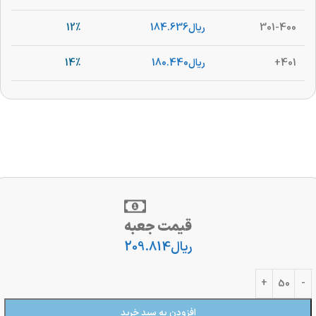
301-400
ریال
184.636
12%
401+
ریال
180.440
14%
قیمت جعبه
ریال
209.814
افزودن به سبد خرید