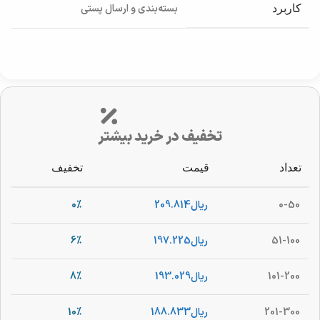
بسته‌بندی و ارسال پستی
کاربرد
تخفیف در خرید بیشتر
تعداد
قیمت
تخفیف
0-50
ریال
209.814
0%
51-100
ریال
197.225
6%
101-200
ریال
193.029
8%
201-300
ریال
188.833
10%