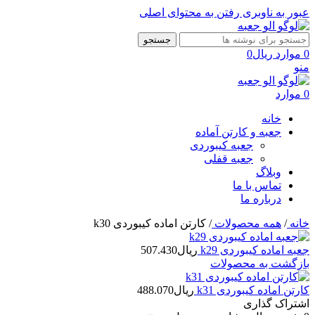
عبور به ناوبری
رفتن به محتوای اصلی
جستجو
0
موارد
ریال
0
منو
0
موارد
خانه
جعبه و کارتن آماده
جعبه کیبوردی
جعبه قفلی
وبلاگ
تماس با ما
درباره ما
خانه
/
همه محصولات
/
کارتن اماده کیبوردی k30
جعبه اماده کیبوردی k29
ریال
507.430
بازگشت به محصولات
کارتن اماده کیبوردی k31
ریال
488.070
اشتراک گذاری