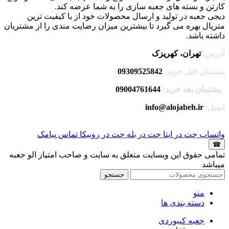
کارتن و بسته های جعبه سازی را به شما عرضه کند.
دیجی جعبه در تولید و ارسال محصولات خود از با کیفیت ترین
متریال بهره می گیرد تا بیشترین میزان رضایت مندی را از مشتریان
داشته باشد.
آدرس:
تهران، کهریزک
پشتیبان قبل خرید:
09309525842
پشتیبان بعد خرید:
09004761644
ایمیل:
info@alojabeh.ir
واتساپ
چت در ایتا
چت در بله
چت در روبیکا
تماس
پیامک
☎
تمامی حقوق این وبسایت متعلق به سایت و صاحب امتیاز الو جعبه
میباشد
جستجو
منو
دسته بندی ها
جعبه کیبوردی