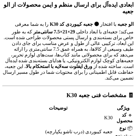
ابعادی ایده‌آل برای ارسال منظم و ایمن محصولات از
الو
جعبه
الو جعبه
با افتخار
🟤 جعبه کیبوردی کد K30
را به شما معرفی
می‌کند؛ جعبه‌ای با ابعاد داخلی
29×21×7.5 سانتی‌متر
که به طور
خاص برای بسته‌بندی و ارسال پستی محصولات طراحی شده است.
این ابعاد، ترکیبی عالی از طول و عرض مناسب برای جای دادن
طیف وسیعی از کالاها، به همراه عمق 7.5 سانتی‌متری را ارائه
می‌دهد که برای محصولاتی مانند کتاب‌ها، ست‌های لوازم تحریر،
جعبه‌های کوچک لوازم الکترونیکی، یا هدایای بسته‌بندی شده ایده‌آل
است. ساخته شده از
ورق ایفلوت سه‌لایه با استحکام بالا
، این جعبه،
حفاظت قابل اطمینانی را برای محتویات شما در طول مسیر ارسال
تضمین می‌کند.
🧾 مشخصات فنی جعبه K30
ویژگی
توضیحات
🔹
کد
K30
محصول
📦
نوع
جعبه کیبوردی (درب تاشو یکپارچه)
بسته‌بندی