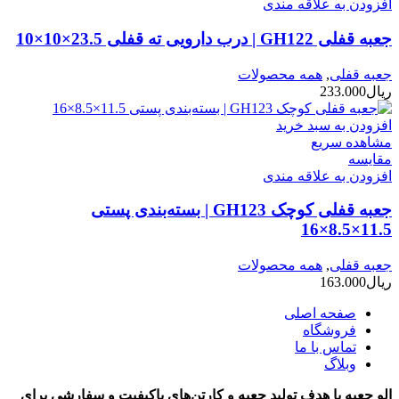
افزودن به علاقه مندی
جعبه قفلی GH122 | درب دارویی ته قفلی 23.5×10×10
جعبه قفلی
,
همه محصولات
ریال
233.000
افزودن به سبد خرید
مشاهده سریع
مقایسه
افزودن به علاقه مندی
جعبه قفلی کوچک GH123 | بسته‌بندی پستی
11.5×8.5×16
جعبه قفلی
,
همه محصولات
ریال
163.000
صفحه اصلی
فروشگاه
تماس با ما
وبلاگ
الو جعبه با هدف تولید جعبه و کارتن‌های باکیفیت و سفارشی برای