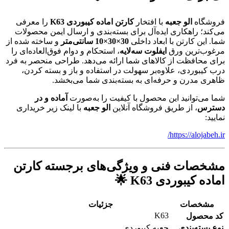
فروشگاه
الو جعبه
با افتخار
کارتن اماده کیبوردی K63
را معرفی
می‌کند؛ راهکاری ایده‌آل برای بسته‌بندی و ارسال ایمن محصولات
شما. این کارتن با ابعاد داخلی
30×30×10 سانتی‌متر
و ساخته شده از
مرغوب‌ترین ورق
ایفلوت سه‌لایه
، استحکام و دوام فوق‌العاده‌ای را
برای محافظت از کالاهای شما ارائه می‌دهد. طراحی منحصر به فرد
درب کیبوردی، علاوه‌بر سهولت در استفاده و باز و بسته کردن،
ظاهری مدرن و حرفه‌ای به بسته‌بندی شما می‌بخشد.
شما می‌توانید این محصول با کیفیت را به‌صورت
آماده و در
دسترس
، از طریق فروشگاه آنلاین
الو جعبه
با لینک زیر خریداری
نمایید:
https://alojabeh.ir/
مشخصات فنی و ویژگی‌های برجسته کارتن
اماده کیبوردی K63 🌟
مشخصات
جزئیات
K63
کد محصول
نوع بسته‌بندی
جعبه کیبوردی