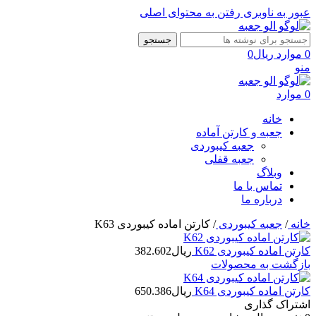
عبور به ناوبری
رفتن به محتوای اصلی
جستجو
0
موارد
ریال
0
منو
0
موارد
خانه
جعبه و کارتن آماده
جعبه کیبوردی
جعبه قفلی
وبلاگ
تماس با ما
درباره ما
خانه
/
جعبه کیبوردی
/
کارتن اماده کیبوردی K63
کارتن اماده کیبوردی K62
ریال
382.602
بازگشت به محصولات
کارتن اماده کیبوردی K64
ریال
650.386
اشتراک گذاری