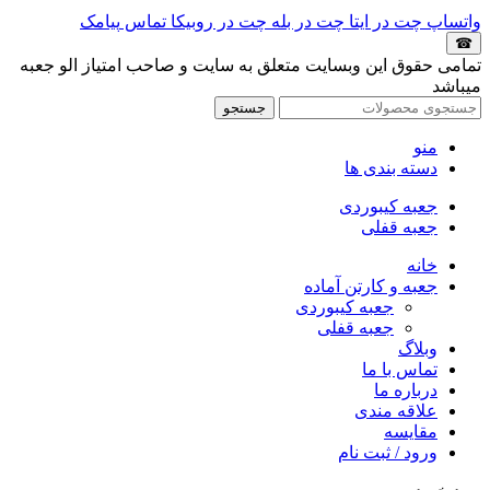
واتساپ
چت در ایتا
چت در بله
چت در روبیکا
تماس
پیامک
☎
تمامی حقوق این وبسایت متعلق به سایت و صاحب امتیاز الو جعبه
میباشد
جستجو
منو
دسته بندی ها
جعبه کیبوردی
جعبه قفلی
خانه
جعبه و کارتن آماده
جعبه کیبوردی
جعبه قفلی
وبلاگ
تماس با ما
درباره ما
علاقه مندی
مقایسه
ورود / ثبت نام