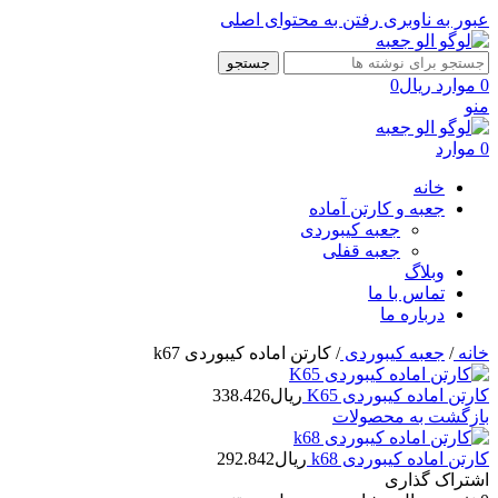
عبور به ناوبری
رفتن به محتوای اصلی
جستجو
0
موارد
ریال
0
منو
0
موارد
خانه
جعبه و کارتن آماده
جعبه کیبوردی
جعبه قفلی
وبلاگ
تماس با ما
درباره ما
خانه
/
جعبه کیبوردی
/
کارتن اماده کیبوردی k67
کارتن اماده کیبوردی K65
ریال
338.426
بازگشت به محصولات
کارتن اماده کیبوردی k68
ریال
292.842
اشتراک گذاری