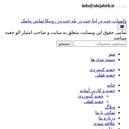
ایمیل:
info@alojabeh.ir
واتساپ
چت در ایتا
چت در بله
چت در روبیکا
تماس
پیامک
☎
تمامی حقوق این وبسایت متعلق به سایت و صاحب امتیاز الو جعبه
میباشد
جستجو
منو
دسته بندی ها
جعبه کیبوردی
جعبه قفلی
خانه
جعبه و کارتن آماده
جعبه کیبوردی
جعبه قفلی
وبلاگ
تماس با ما
درباره ما
علاقه مندی
مقایسه