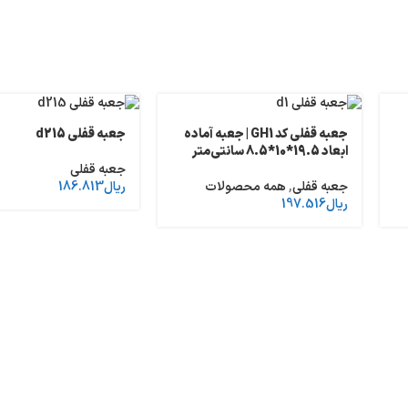
جعبه قفلی کد GH1 | جعبه آماده
جعبه قفلی d215
ابعاد 19.5*10*8.5 سانتی‌متر
جعبه قفلی
جعبه قفلی
,
همه محصولات
ریال
186.813
ریال
197.516