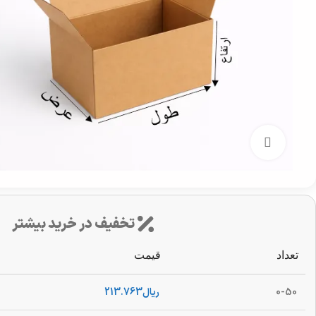
بزرگنمایی تصویر
تخفیف در خرید بیشتر
تعداد
قیمت
0-50
ریال
213.763