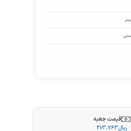
پستی
قیمت جعبه
ریال
213.763