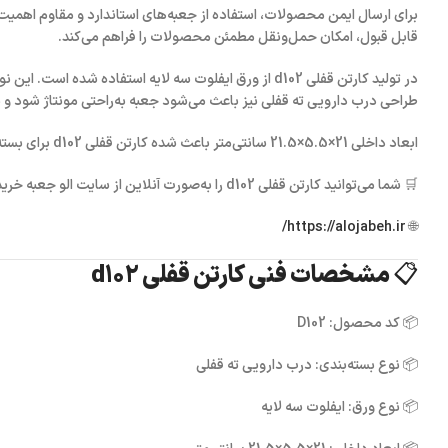
برای ارسال ایمن محصولات، استفاده از جعبه‌های استاندارد و مقاوم اهمیت
قابل قبول، امکان حمل‌ونقل مطمئن محصولات را فراهم می‌کند.
در تولید
کارتن قفلی d102
از
ورق ایفلوت سه لایه
استفاده شده است. این نوع 
طراحی
درب دارویی ته قفلی
نیز باعث می‌شود جعبه به‌راحتی مونتاژ شود و
ابعاد داخلی
21×5.5×21.5 سانتی‌متر
باعث شده
کارتن قفلی d102
برای بسته
🛒 شما می‌توانید
کارتن قفلی d102
را به‌صورت آنلاین از سایت
الو جعبه
خریدا
https://alojabeh.ir/
🌐
📋 مشخصات فنی کارتن قفلی d102
📦
کد محصول:
D102
📦
نوع بسته‌بندی:
درب دارویی ته قفلی
📦
نوع ورق:
ایفلوت سه لایه