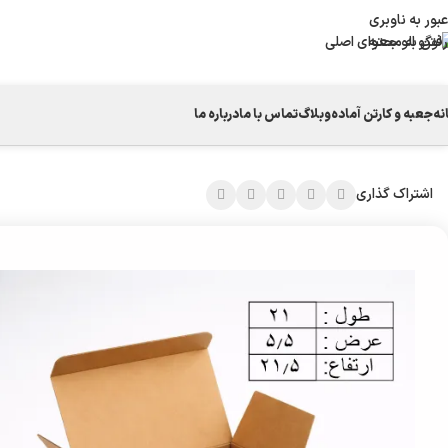
عبور به ناوبری
رفتن به محتوای اصلی
نه
جعبه و کارتن آماده
وبلاگ
تماس با ما
درباره ما
خانه
/
جعبه قفلی
/
کارتن قفلی d102
اشتراک گذاری