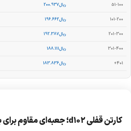
51-100
ریال
200.937
101-200
ریال
196.662
201-300
ریال
192.387
301-400
ریال
188.111
401+
ریال
183.836
کارتن قفلی d102؛ جعبه‌ای مقاوم برای بسته‌بندی و ارسال پستی 📦