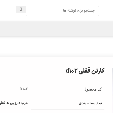
کارتن قفلی d102
D 102
کد محصول
درب دارویی ته قفلی
نوع بسته بندی