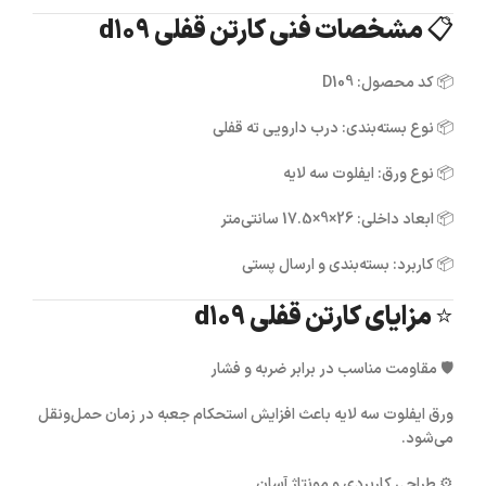
📋 مشخصات فنی کارتن قفلی d109
📦
کد محصول:
D109
📦
نوع بسته‌بندی:
درب دارویی ته قفلی
📦
نوع ورق:
ایفلوت سه لایه
📦
ابعاد داخلی:
26×9×17.5 سانتی‌متر
📦
کاربرد:
بسته‌بندی و ارسال پستی
⭐ مزایای کارتن قفلی d109
🛡
مقاومت مناسب در برابر ضربه و فشار
ورق ایفلوت سه لایه باعث افزایش استحکام جعبه در زمان حمل‌ونقل
می‌شود.
⚙️
طراحی کاربردی و مونتاژ آسان