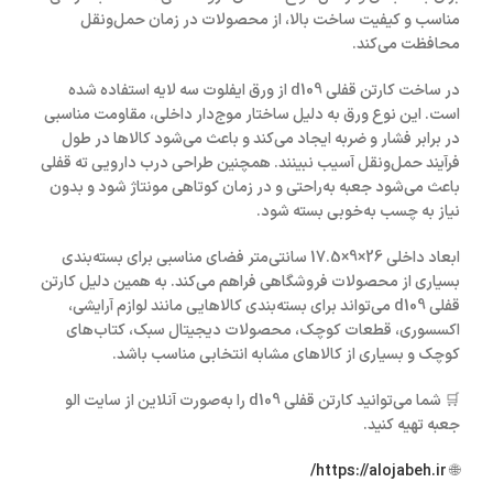
مناسب و کیفیت ساخت بالا، از محصولات در زمان حمل‌ونقل
محافظت می‌کند.
در ساخت
کارتن قفلی d109
از
ورق ایفلوت سه لایه
استفاده شده
است. این نوع ورق به دلیل ساختار موج‌دار داخلی، مقاومت مناسبی
در برابر فشار و ضربه ایجاد می‌کند و باعث می‌شود کالاها در طول
فرآیند حمل‌ونقل آسیب نبینند. همچنین طراحی
درب دارویی ته قفلی
باعث می‌شود جعبه به‌راحتی و در زمان کوتاهی مونتاژ شود و بدون
نیاز به چسب به‌خوبی بسته شود.
ابعاد داخلی
26×9×17.5 سانتی‌متر
فضای مناسبی برای بسته‌بندی
بسیاری از محصولات فروشگاهی فراهم می‌کند. به همین دلیل
کارتن
قفلی d109
می‌تواند برای بسته‌بندی کالاهایی مانند لوازم آرایشی،
اکسسوری، قطعات کوچک، محصولات دیجیتال سبک، کتاب‌های
کوچک و بسیاری از کالاهای مشابه انتخابی مناسب باشد.
🛒 شما می‌توانید
کارتن قفلی d109
را به‌صورت آنلاین از سایت
الو
جعبه
تهیه کنید.
https://alojabeh.ir/
🌐