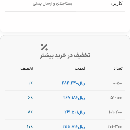
بسته‌بندی و ارسال پستی
کاربرد
تخفیف در خرید بیشتر
تعداد
قیمت
تخفیف
0-50
ریال
284.240
0%
51-100
ریال
267.186
6%
101-200
ریال
261.501
8%
201-300
ریال
255.816
10%