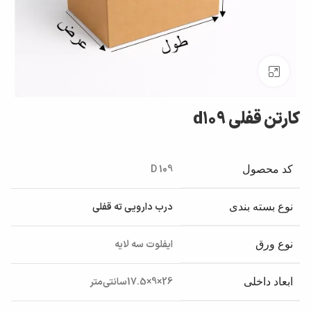
بزرگنمایی تصویر
کارتن قفلی d109
D 109
کد محصول
درب دارویی ته قفلی
نوع بسته بندی
ایفلوت سه لایه
نوع ورق
26×9×17.5سانتی‌متر
ابعاد داخلی