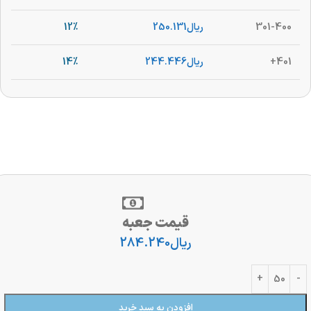
301-400
ریال
250.131
12%
401+
ریال
244.446
14%
قیمت جعبه
ریال
284.240
افزودن به سبد خرید