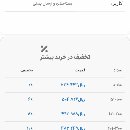
بسته‌بندی و ارسال پستی
کاربرد
تخفیف در خرید بیشتر
تعداد
قیمت
تخفیف
0-50
ریال
536.943
0%
51-100
ریال
504.726
6%
101-200
ریال
493.988
8%
201-300
ریال
483.249
10%