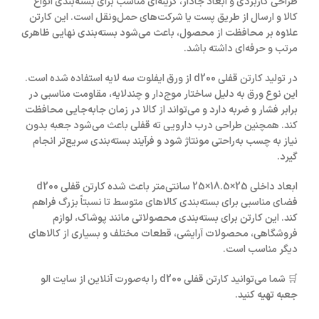
طراحی کاربردی و ابعاد جادار، گزینه‌ای مناسب برای بسته‌بندی انواع
کالا و ارسال از طریق پست یا شرکت‌های حمل‌ونقل است. این کارتن
علاوه بر محافظت از محصول، باعث می‌شود بسته‌بندی نهایی ظاهری
مرتب و حرفه‌ای داشته باشد.
در تولید
کارتن قفلی d200
از
ورق ایفلوت سه لایه
استفاده شده است.
این نوع ورق به دلیل ساختار موج‌دار و چندلایه، مقاومت مناسبی در
برابر فشار و ضربه دارد و می‌تواند از کالا در زمان جابه‌جایی محافظت
کند. همچنین طراحی
درب دارویی ته قفلی
باعث می‌شود جعبه بدون
نیاز به چسب به‌راحتی مونتاژ شود و فرآیند بسته‌بندی سریع‌تر انجام
گیرد.
ابعاد داخلی
25×18.5×25 سانتی‌متر
باعث شده
کارتن قفلی d200
فضای مناسبی برای بسته‌بندی کالاهای متوسط تا نسبتاً بزرگ فراهم
کند. این کارتن برای بسته‌بندی محصولاتی مانند پوشاک، لوازم
فروشگاهی، محصولات آرایشی، قطعات مختلف و بسیاری از کالاهای
دیگر مناسب است.
🛒 شما می‌توانید
کارتن قفلی d200
را به‌صورت آنلاین از سایت
الو
جعبه
تهیه کنید.