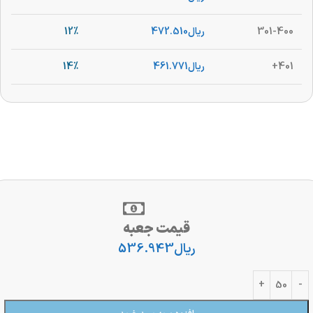
301-400
ریال
472.510
12%
401+
ریال
461.771
14%
قیمت جعبه
ریال
536.943