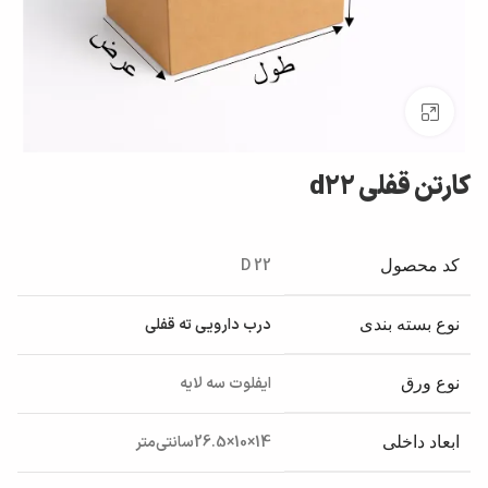
بزرگنمایی تصویر
کارتن قفلی d22
D 22
کد محصول
درب دارویی ته قفلی
نوع بسته بندی
ایفلوت سه لایه
نوع ورق
14×10×26.5سانتی‌متر
ابعاد داخلی