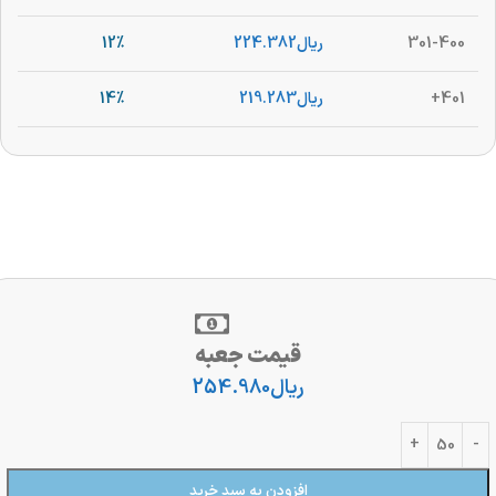
301-400
ریال
224.382
12%
401+
ریال
219.283
14%
قیمت جعبه
ریال
254.980
افزودن به سبد خرید