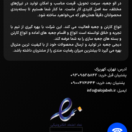
در الو جعبه، سرعت تحویل، قیمت مناسب و امکان تولید در تیراژهای
مختلف، سه اصل کلیدی کار ماست. ما کنار شما هستیم تا بسته‌بندی
محصولتان دقیقاً همان‌طور که می‌خواهید ساخته شود.
انواع کارتن و جعبه فعالیت می کند. این شرکت با بهره گیری از تیم با
تجربه و خلاق توانسته است انواع و اقسام جعبه های آماده و انواع کارتن
و بسته های جعبه سازی را به شما عرضه کند.
دیجی جعبه در تولید و ارسال محصولات خود از با کیفیت ترین متریال
بهره می گیرد تا بیشترین میزان رضایت مندی را از مشتریان داشته باشد.
آدرس:
تهران، کهریزک
پشتیبان قبل خرید:
09309525842
پشتیبان بعد خرید:
09004761644
ایمیل:
info@alojabeh.ir