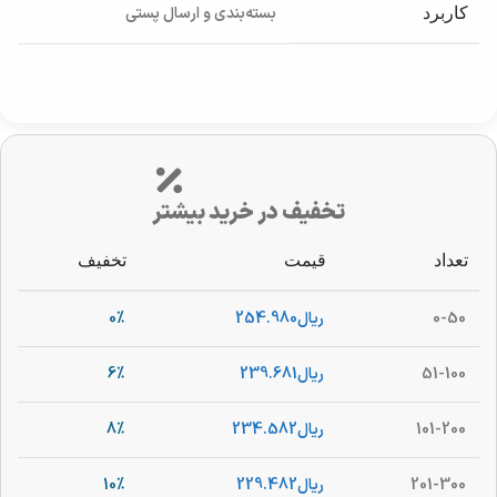
بسته‌بندی و ارسال پستی
کاربرد
تخفیف در خرید بیشتر
تعداد
قیمت
تخفیف
0-50
ریال
254.980
0%
51-100
ریال
239.681
6%
101-200
ریال
234.582
8%
201-300
ریال
229.482
10%