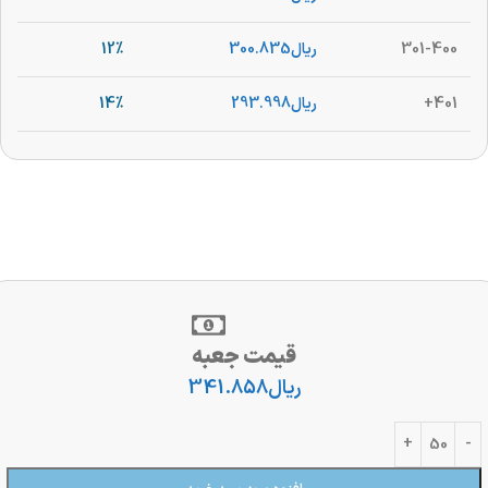
301-400
ریال
300.835
12%
401+
ریال
293.998
14%
قیمت جعبه
ریال
341.858