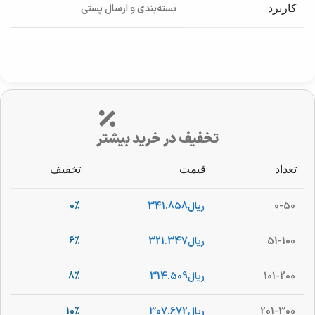
بسته‌بندی و ارسال پستی
کاربرد
تخفیف در خرید بیشتر
تعداد
قیمت
تخفیف
0-50
ریال
341.858
0%
51-100
ریال
321.347
6%
101-200
ریال
314.509
8%
201-300
ریال
307.672
10%