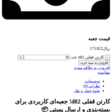
قیمت جعبه
ریال
173.822
کارتن قفلی d82 عدد
افزودن به سبد خرید
افزودن به علاقه مندی
مقایسه
توضیحات
نظرات (0)
نحوه حمل و نقل
کارتن قفلی d82؛ جعبه‌ای کاربردی برای
بسته‌بندی و ارسال پستی 📦