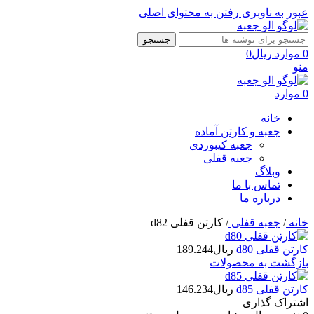
عبور به ناوبری
رفتن به محتوای اصلی
جستجو
0
موارد
ریال
0
منو
0
موارد
خانه
جعبه و کارتن آماده
جعبه کیبوردی
جعبه قفلی
وبلاگ
تماس با ما
درباره ما
خانه
/
جعبه قفلی
/
کارتن قفلی d82
کارتن قفلی d80
ریال
189.244
بازگشت به محصولات
کارتن قفلی d85
ریال
146.234
اشتراک گذاری