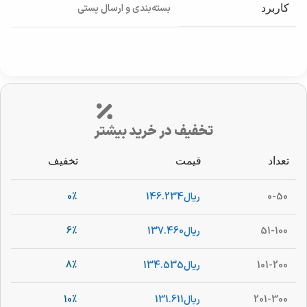
بسته‌بندی و ارسال پستی
کاربرد
تخفیف در خرید بیشتر
تعداد
قیمت
تخفیف
0-50
ریال
146.234
0%
51-100
ریال
137.460
6%
101-200
ریال
134.535
8%
201-300
ریال
131.611
10%