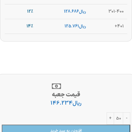
301-400
ریال
128.686
12%
401+
ریال
125.761
14%
قیمت جعبه
ریال
146.234
افزودن به سبد خرید