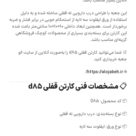
آنلاین بسیار مناسب باشد.
این جعبه با طراحی
درب دارویی ته قفلی
ساخته شده و به دلیل
استفاده از
ورق ایفلوت سه لایه
از استحکام خوبی در برابر فشار و ضربه
برخوردار است. همچنین ابعاد داخلی
10×10×10 سانتی‌متر
باعث شده
این کارتن برای بسته‌بندی بسیاری از محصولات کوچک فروشگاهی
گزینه‌ای مناسب باشد.
🛒 شما می‌توانید
کارتن قفلی d85
را به‌صورت آنلاین از سایت
الو
جعبه
خریداری کنید.
https://alojabeh.ir/
🌐
📋 مشخصات فنی کارتن قفلی d85
📦
کد محصول:
D85
📦
نوع بسته‌بندی:
درب دارویی ته قفلی
📦
نوع ورق:
ایفلوت سه لایه