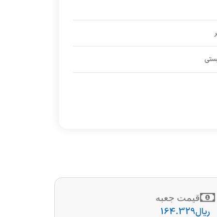
پستی
قیمت جعبه
ریال
164.329