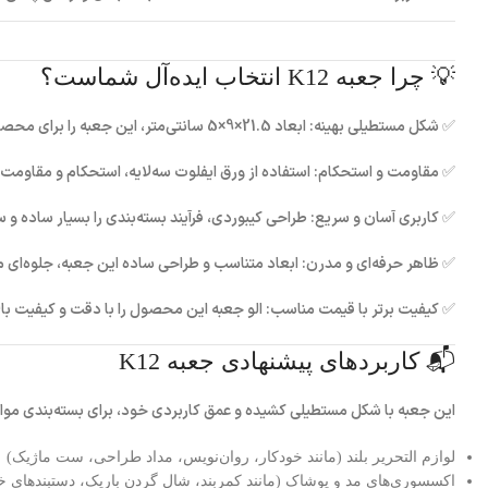
💡 چرا جعبه K12 انتخاب ایده‌آل شماست؟
✅
شکل مستطیلی بهینه:
ابعاد 21.5×9×5 سانتی‌متر، این جعبه را برای محصولاتی که در طول بلندتر هستند اما عرض کمتری نسبت به طول دارند، کاملاً مناسب می‌سازد.
✅
مقاومت و استحکام:
استفاده از ورق ایفلوت سه‌لایه، استحکام و مقاوم
✅
کاربری آسان و سریع:
طراحی کیبوردی، فرآیند بسته‌بندی را بسیار ساده و
✅
ظاهر حرفه‌ای و مدرن:
ابعاد متناسب و طراحی ساده این جعبه، جلوه‌ای 
✅
کیفیت برتر با قیمت مناسب:
الو جعبه
این محصول را با دقت و کیفیت بالا
📬 کاربردهای پیشنهادی جعبه K12
این جعبه با شکل مستطیلی کشیده و عمق کاربردی خود، برای بسته‌بندی موارد
لوازم التحریر بلند (مانند خودکار، روان‌نویس، مداد طراحی، ست ماژیک)
اکسسوری‌های مد و پوشاک (مانند کمربند، شال گردن باریک، دستبندهای 