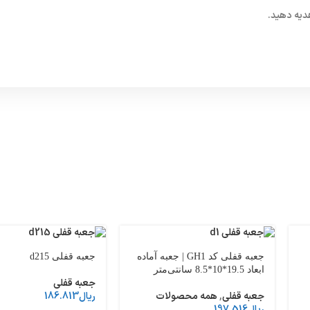
هدیه دهید.
جعبه قفلی کد GH1 | جعبه آماده
جعبه قفلی d215
ابعاد 19.5*10*8.5 سانتی‌متر
جعبه قفلی
جعبه قفلی
,
همه محصولات
ریال
186.813
ریال
197.516