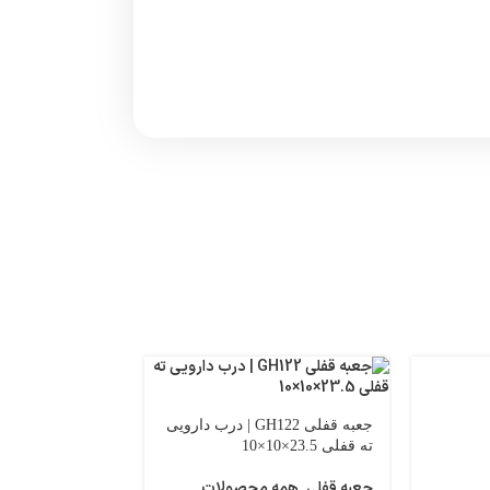
جعبه قفلی GH122 | درب دارویی
ته قفلی 23.5×10×10
جعبه قفلی
,
همه محصولات