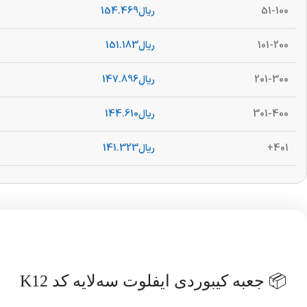
51-100
ریال
154.469
101-200
ریال
151.183
201-300
ریال
147.896
301-400
ریال
144.610
401+
ریال
141.323
📦 جعبه کیبوردی ایفلوت سه‌لایه کد K12