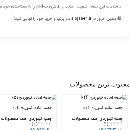
با انتخاب این جعبه، کیفیت، امنیت و ظاهری حرفه‌ای را به بسته‌بندی خود 
🛍️ همین امروز به
alojabeh.ir
سر بزنید و خرید خود را نهایی کنید!
محبوب ترین محصولات
جعبه اماده کیبوردی k24
جعبه اماده کیبوردی k51
جعبه کیبوردی
,
همه محصولات
جعبه کیبوردی
,
همه محصولات
(2)
(1)
ریال
277.343
ریال
85.844