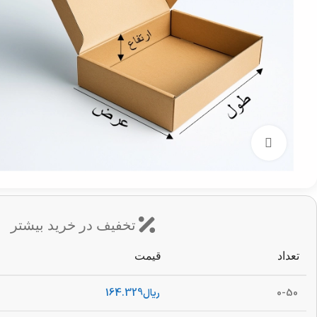
بزرگنمایی تصویر
تخفیف در خرید بیشتر
تعداد
قیمت
0-50
ریال
164.329