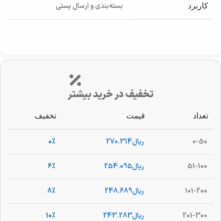
بسته‌بندی و ارسال پستی
کاربرد
تخفیف در خرید بیشتر
تعداد
قیمت
تخفیف
0-50
ریال
270.314
0%
51-100
ریال
254.095
6%
101-200
ریال
248.689
8%
201-300
ریال
243.283
10%