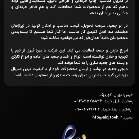
از متریال مناسب، چاپ حرفه‌ای و طراحی دقیق، بسته‌بندی‌هایی ارائه
دهیم که هم از محصولات شما محافظت کند و هم ظاهر حرفه‌ای و
جذابی به برندتان بدهد.
در الو جعبه، سرعت تحویل، قیمت مناسب و امکان تولید در تیراژهای
مختلف، سه اصل کلیدی کار ماست. ما کنار شما هستیم تا بسته‌بندی
محصولتان دقیقاً همان‌طور که می‌خواهید ساخته شود.
انواع کارتن و جعبه فعالیت می کند. این شرکت با بهره گیری از تیم با
تجربه و خلاق توانسته است انواع و اقسام جعبه های آماده و انواع کارتن
و بسته های جعبه سازی را به شما عرضه کند.
دیجی جعبه در تولید و ارسال محصولات خود از با کیفیت ترین متریال
بهره می گیرد تا بیشترین میزان رضایت مندی را از مشتریان داشته باشد.
آدرس:
تهران، کهریزک
پشتیبان قبل خرید:
09309525842
پشتیبان بعد خرید:
09004761644
ایمیل:
info@alojabeh.ir