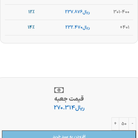
301-400
ریال
237.876
12%
401+
ریال
232.470
14%
قیمت جعبه
ریال
270.314
افزودن به سبد خرید