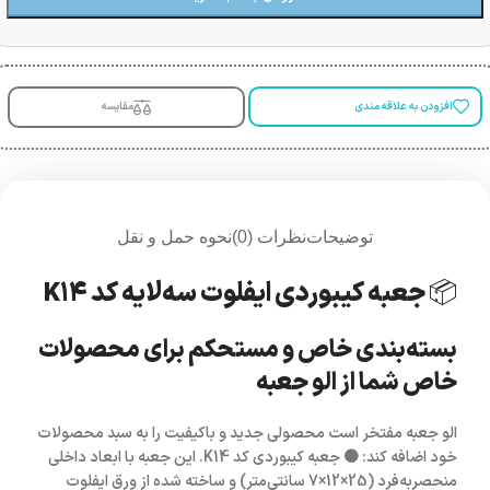
افزودن به علاقه مندی
مقایسه
توضیحات
نظرات (0)
نحوه حمل و نقل
📦 جعبه کیبوردی ایفلوت سه‌لایه کد K14
بسته‌بندی خاص و مستحکم برای محصولات
خاص شما از
الو جعبه
الو جعبه
مفتخر است محصولی جدید و باکیفیت را به سبد محصولات
خود اضافه کند:
🟤 جعبه کیبوردی کد K14
. این جعبه با ابعاد داخلی
منحصربه‌فرد (25×12×7 سانتی‌متر) و ساخته شده از
ورق ایفلوت