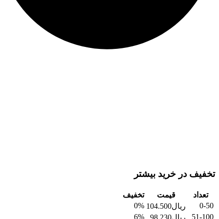
تخفیف در خرید بیشتر
تعداد
قیمت
تخفیف
0%
0-50
ریال
104.500
6%
51-100
ریال
98.230