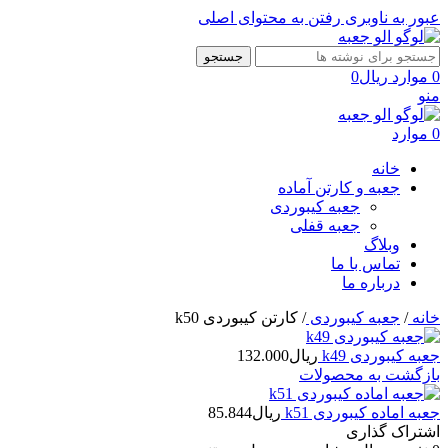
عبور به ناوبری
رفتن به محتوای اصلی
جستجو
0
موارد
ریال
0
منو
0
موارد
خانه
جعبه و کارتن آماده
جعبه کیبوردی
جعبه قفلی
وبلاگ
تماس با ما
درباره ما
خانه
/
جعبه کیبوردی
/
کارتن کیبوردی k50
جعبه کیبوردی k49
ریال
132.000
بازگشت به محصولات
جعبه اماده کیبوردی k51
ریال
85.844
اشتراک گذاری